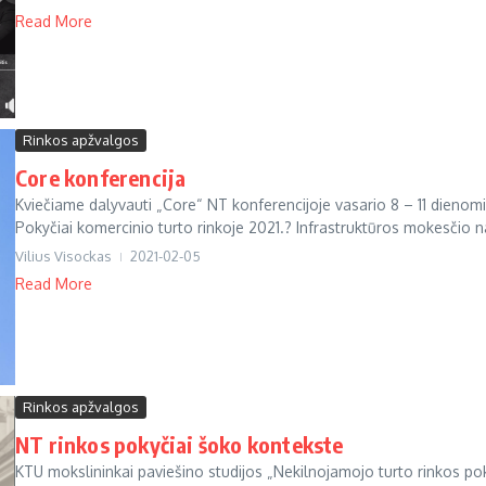
Read More
Rinkos apžvalgos
Core konferencija
Kviečiame dalyvauti „Core“ NT konferencijoje vasario 8 – 11 dienomi
Pokyčiai komercinio turto rinkoje 2021.? Infrastruktūros mokesčio n
Vilius Visockas
2021-02-05
Read More
Rinkos apžvalgos
NT rinkos pokyčiai šoko kontekste
KTU mokslininkai paviešino studijos „Nekilnojamojo turto rinkos po