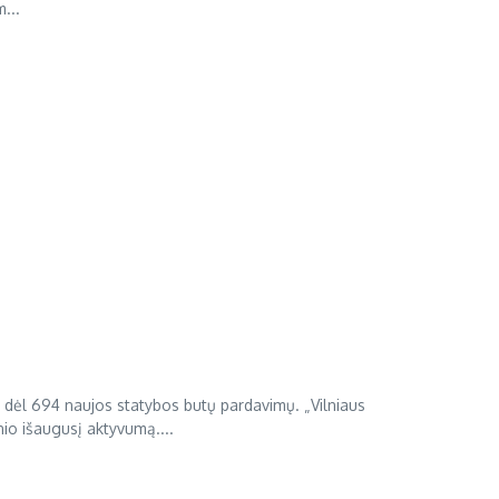
...
 dėl 694 naujos statybos butų pardavimų. „Vilniaus
io išaugusį aktyvumą....