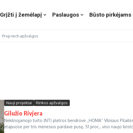
Grįžti į žemėlapį
Paslaugos
Būsto pirkėjams
Prop-tech apžvalgos
Nauji projektai
Rinkos apžvalgos
Gilužio Rivjera
Nekilnojamojo turto (NT) plėtros bendrovė „HOMA“ Vilniaus Pilaitė
etapuose per tris mėnesius pardavė pusę, 51 proc., viso naujo būsto 