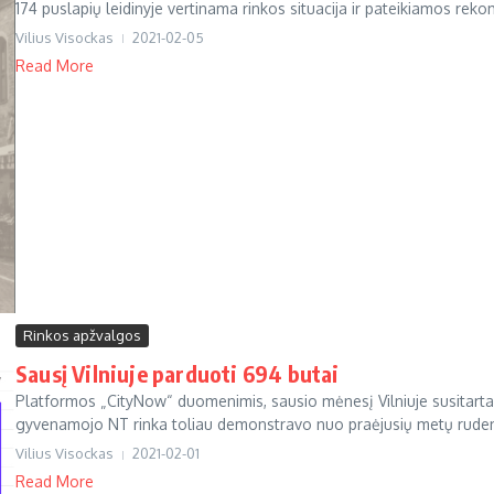
174 puslapių leidinyje vertinama rinkos situacija ir pateikiamos rekom
Vilius Visockas
2021-02-05
Read More
Rinkos apžvalgos
Sausį Vilniuje parduoti 694 butai
Platformos „CityNow“ duomenimis, sausio mėnesį Vilniuje susitarta
gyvenamojo NT rinka toliau demonstravo nuo praėjusių metų ruden
Vilius Visockas
2021-02-01
Read More