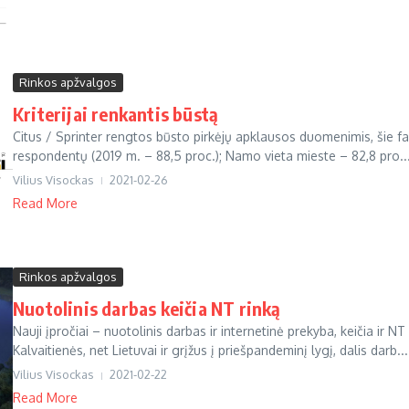
Rinkos apžvalgos
Kriterijai renkantis būstą
Citus / Sprinter rengtos būsto pirkėjų apklausos duomenimis, šie fak
respondentų (2019 m. – 88,5 proc.); Namo vieta mieste – 82,8 pro..
Vilius Visockas
2021-02-26
Read More
Rinkos apžvalgos
Nuotolinis darbas keičia NT rinką
Nauji įpročiai – nuotolinis darbas ir internetinė prekyba, keičia ir 
Kalvaitienės, net Lietuvai ir grįžus į priešpandeminį lygį, dalis darb...
Vilius Visockas
2021-02-22
Read More