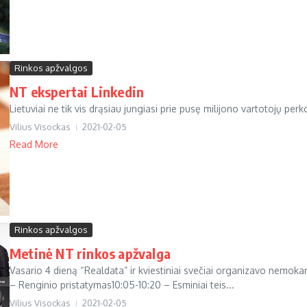
Rinkos apžvalgos
NT ekspertai Linkedin
Lietuviai ne tik vis drąsiau jungiasi prie pusę milijono vartotojų perk
Vilius Visockas
2021-02-05
Read More
Rinkos apžvalgos
Metinė NT rinkos apžvalga
Vasario 4 dieną “Realdata” ir kviestiniai svečiai organizavo nemo
– Renginio pristatymas10:05-10:20 – Esminiai teis...
Vilius Visockas
2021-02-05