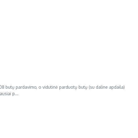
 butų pardavimo, o vidutinė parduotų butų (su daline apdaila)
usiai p...