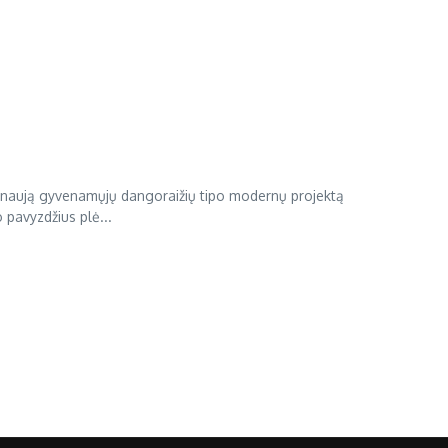
 naują gyvenamųjų dangoraižių tipo modernų projektą
 pavyzdžius plė...