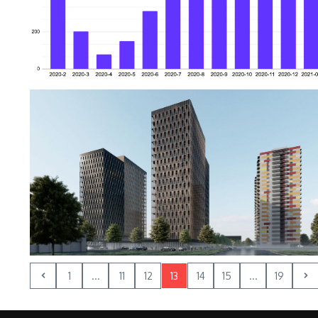
1
...
11
12
13
14
15
...
19