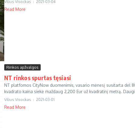
Vilius Visockas
2021-03-04
Read More
Rinkos apžvalgos
NT rinkos spurtas tęsiasi
NT platfomos CityNow duomenimis, vasario mėnesį susitarta dėl 808
kvadrato kaina siekė maždaug 2,200 Eur už kvadratinį metrą. Daugia
Vilius Visockas
2021-03-01
Read More