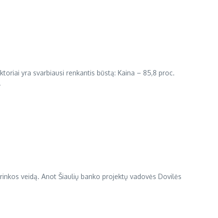
toriai yra svarbiausi renkantis būstą: Kaina – 85,8 proc.
.
NT rinkos veidą. Anot Šiaulių banko projektų vadovės Dovilės