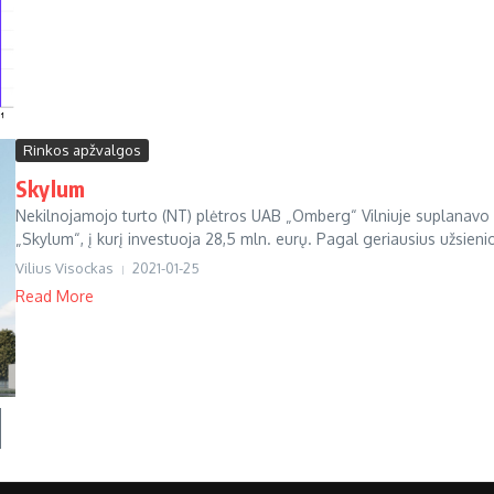
Rinkos apžvalgos
Skylum
Nekilnojamojo turto (NT) plėtros UAB „Omberg“ Vilniuje suplanavo
„Skylum“, į kurį investuoja 28,5 mln. eurų. Pagal geriausius užsienio
Vilius Visockas
2021-01-25
Read More