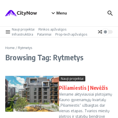
Skip to content
Menu
Nauji projektai
Rinkos apžvalgos
Infrastruktūra
Patarimai
Prop-tech apžvalgos
Home
/
Rytmetys
Browsing Tag: Rytmetys
Nauji projektai
Piliamiestis | Nevėžis
Viename aktyviausiai plėtojamų
Kauno gyvenamųjų kvartalų
„Piliamiestis“ užbaigtas dar
vienas etapas. Tvarios miestų
plėtros ir statybų bendrovė