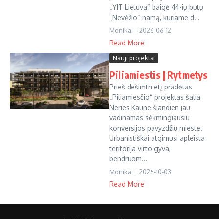
„YIT Lietuva“ baigė 44-ių butų
„Nevėžio“ namą, kuriame d...
Monika
2026-06-12
Read More
Nauji projektai
Piliamiestis | Rytmetys
Prieš dešimtmetį pradėtas
„Piliamiesčio“ projektas šalia
Neries Kaune šiandien jau
vadinamas sėkmingiausiu
konversijos pavyzdžiu mieste.
Urbanistiškai atgimusi apleista
teritorija virto gyva,
bendruom...
Monika
2025-10-03
Read More