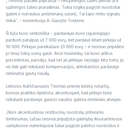
„Teismas pasakė paprastai – nesąžiningos šalies pelnas yra
sąžiningos šalies praradimas. Tokia logika pagrįsti nuostoliai
galimi ir nutraukus preliminarią sutartį. Tai tapo rimtu signalu
rinkai“, – komentuoja A. Gaurytė-Tuskenė.
Ši byla buvo simboliška – pardavėjas buvo įsipareigojęs
parduoti patalpas už 7 000 eurų, bet pardavė kitam pirkėjui už
30 000. Pirkėjas pareikalavo 23 000 eurų – ir teismas pripažino
jo teisę tokią sumą gauti. Anot teisininkių, tai buvo aiškus
precedentas, parodęs, kad net jei pirkėjas neįsigijo kito turto, jis
vis tiek gali reikalauti kompensacijos, atitinkančios pardavėjo
neteisėtai gautą naudą.
Lietuvos Aukščiausiasis Teismas priėmė keletą nutarčių,
kuriose praktika išplėtota, akcentuojant, kad pirkėjo teisė
reikalauti pardavėjo gautos naudos galima išimtiniais atvejais.
„Nors akcentuotinas restitucinių nuostolių priteisimo
išimtinumas, tačiau teismai pripažįsta galimybę ikisutartiniuose
santykiuose nukentėjusiai šaliai pagrįsti patirtus nuostolius ir