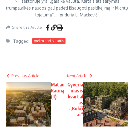
NT sektoriuje yra ilgalaikė valiuta. Kartais atsisakymas
trumpalaikės naudos gali padėti išsaugoti pasitikėjimą ir klientų
lojalumą“, – priduria L. Mackevič.
Share this Article
Tagged:
preliminari sutartis
Previous Article
Next Article
Matau
Gyvena
Kauną
masis
(II)
kvartal
as
„Bukči
ai“