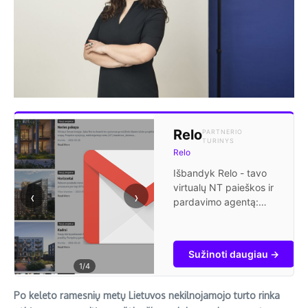
Relo
PARTNERIO
TURINYS
Relo
Išbandyk Relo - tavo
virtualų NT paieškos ir
‹
›
pardavimo agentą:
gauk pranešimus apie
naujus projektus,
sužinok savo turto
Sužinoti daugiau →
kainą, rask turtą
1
/4
žemiau rinkos kainos
ir nereklamuojamus
Po keleto ramesnių metų Lietuvos nekilnojamojo turto rinka
skelbimus.