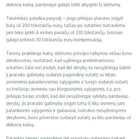
didesnę kainą, pardavėjui galėjo tekti atlyginti šį skirtumą
Teisininkės pateikia pavyzdį – jeigu pirkėjas planavo įsigyti
butą už 200 tūkstančių eurų, tačiau po sutarties nutraukimo
jam teko pirkti iš esmės panašų už 230 tūkstančių, teismas
galėjo priteisti 30 tūkstančių eurų kompensaciją.
Teismų praktikoje kainų skirtumo principo taikymas vėliau buvo
detalizuotas, nustatant, kad sąžininga preliminariosios
sutarties šalis turi įrodyti, kad dėl derybų su nesąžininga šalimi
ji prarado galimybę sudaryti pagrindinę sutartį su kitais
asmenimis palankesnėmis sąlygomis ir turėjo sudaryti sutartį
su trečiuoju asmeniu sau blogesnėmis sąlygomis, t.y. pvz.
pirkėjas turėjo įrodyti, kad dėl nesąžiningai vykdytų pardavėjo
derybų, jis prarado galimybę įsigyti turtą iš kitų asmenų jam
palankiomis sąlygomis ir galiausiai, nutrukus nesąžiningoms
deryboms, buvo priverstas sudaryti sutartį su kitu pardavėju už
didesnę kainą.
Palankūs teismų sprendimai dėl nuostolių priteisimo taikant