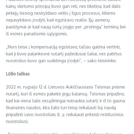
kainų skirtumo principą buvo gan reti, nes tikėtina, kad dalis
pirkėjų tiesiog nesiryždavo veltis į ilgus procesus, kitiems
nepavykdavo įrodyti, kad egzistavo realūs 3jų asmenų
pasiūlymai ar kad naują turtą įsigijo per „protingą“ terminą bei
iš esmės panašiomis sąlygomis.
„Nors teisė į kompensaciją egzistavo, tačiau galima vertinti,
kad ji buvo palankesnė sutartį pažeidusiai šaliai, nes patirtus
nuostolius buvo gan sudėtinga įrodyti“, – sako teisininkė.
Lūžio taškas
2022 m. rugsėjo 12 d. Lietuvos Aukščiausiasis Teismas priėmė
nutartį, kuri iš esmės pakeitė jėgų balansą. Teismas pripažino,
kad kai viena šalis nesąžiningai nutraukia sutartį ir iš to gauna
finansinės naudos, kita šalis turi teisę reikalauti šią naudą
pripažinti savo nuostoliais (t. y. reikalauti priteisti restitucinius
nuostolius).