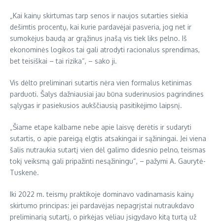
„Kai kainų skirtumas tarp senos ir naujos sutarties siekia
dešimtis procentų, kai kurie pardavėjai pasveria, jog net ir
sumokėjus baudą ar grąžinus įnašą vis tiek liks pelno. Iš
ekonominės logikos tai gali atrodyti racionalus sprendimas,
bet teisiškai – tai rizika“, – sako ji.
Vis dėlto preliminari sutartis nėra vien formalus ketinimas
parduoti. Šalys dažniausiai jau būna suderinusios pagrindines
sąlygas ir pasiekusios aukščiausią pasitikėjimo laipsnį.
„Šiame etape kalbame nebe apie laisvę derėtis ir sudaryti
sutartis, o apie pareigą elgtis atsakingai ir sąžiningai. Jei viena
šalis nutraukia sutartį vien dėl galimo didesnio pelno, teismas
tokį veiksmą gali pripažinti nesąžiningu“, – pažymi A. Gaurytė-
Tuskenė.
Iki 2022 m. teismų praktikoje dominavo vadinamasis kainų
skirtumo principas: jei pardavėjas nepagrįstai nutraukdavo
preliminarią sutartį, o pirkėjas vėliau įsigydavo kitą turtą už