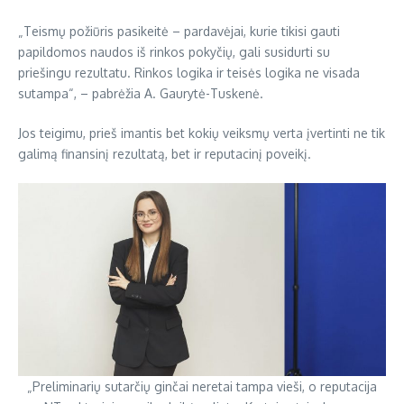
„Teismų požiūris pasikeitė – pardavėjai, kurie tikisi gauti
papildomos naudos iš rinkos pokyčių, gali susidurti su
priešingu rezultatu. Rinkos logika ir teisės logika ne visada
sutampa“, – pabrėžia A. Gaurytė-Tuskenė.
Jos teigimu, prieš imantis bet kokių veiksmų verta įvertinti ne tik
galimą finansinį rezultatą, bet ir reputacinį poveikį.
„Preliminarių sutarčių ginčai neretai tampa vieši, o reputacija