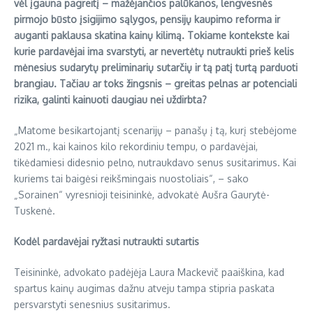
vėl įgauna pagreitį – mažėjančios palūkanos, lengvesnės
pirmojo būsto įsigijimo sąlygos, pensijų kaupimo reforma ir
auganti paklausa skatina kainų kilimą. Tokiame kontekste kai
kurie pardavėjai ima svarstyti, ar nevertėtų nutraukti prieš kelis
mėnesius sudarytų preliminarių sutarčių ir tą patį turtą parduoti
brangiau. Tačiau ar toks žingsnis – greitas pelnas ar potenciali
rizika, galinti kainuoti daugiau nei uždirbta?
„Matome besikartojantį scenarijų – panašų į tą, kurį stebėjome
2021 m., kai kainos kilo rekordiniu tempu, o pardavėjai,
tikėdamiesi didesnio pelno, nutraukdavo senus susitarimus. Kai
kuriems tai baigėsi reikšmingais nuostoliais“, – sako
„Sorainen“ vyresnioji teisininkė, advokatė Aušra Gaurytė-
Tuskenė.
Kodėl pardavėjai ryžtasi nutraukti sutartis
Teisininkė, advokato padėjėja Laura Mackevič paaiškina, kad
spartus kainų augimas dažnu atveju tampa stipria paskata
persvarstyti senesnius susitarimus.