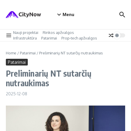
Skip to content
Menu
Nauji projektai
Rinkos apžvalgos
Infrastruktūra
Patarimai
Prop-tech apžvalgos
Home
/
Patarimai
/
Preliminarių NT sutarčių nutraukimas
Patarimai
Preliminarių NT sutarčių
nutraukimas
2025-12-08