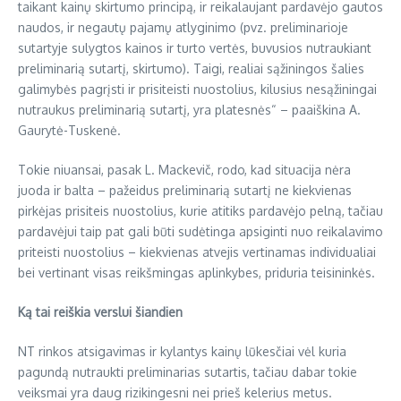
taikant kainų skirtumo principą, ir reikalaujant pardavėjo gautos
naudos, ir negautų pajamų atlyginimo (pvz. preliminarioje
sutartyje sulygtos kainos ir turto vertės, buvusios nutraukiant
preliminarią sutartį, skirtumo). Taigi, realiai sąžiningos šalies
galimybės pagrįsti ir prisiteisti nuostolius, kilusius nesąžiningai
nutraukus preliminarią sutartį, yra platesnės“ – paaiškina A.
Gaurytė-Tuskenė.
Tokie niuansai, pasak L. Mackevič, rodo, kad situacija nėra
juoda ir balta – pažeidus preliminarią sutartį ne kiekvienas
pirkėjas prisiteis nuostolius, kurie atitiks pardavėjo pelną, tačiau
pardavėjui taip pat gali būti sudėtinga apsiginti nuo reikalavimo
priteisti nuostolius – kiekvienas atvejis vertinamas individualiai
bei vertinant visas reikšmingas aplinkybes, priduria teisininkės.
Ką tai reiškia verslui šiandien
NT rinkos atsigavimas ir kylantys kainų lūkesčiai vėl kuria
pagundą nutraukti preliminarias sutartis, tačiau dabar tokie
veiksmai yra daug rizikingesni nei prieš kelerius metus.