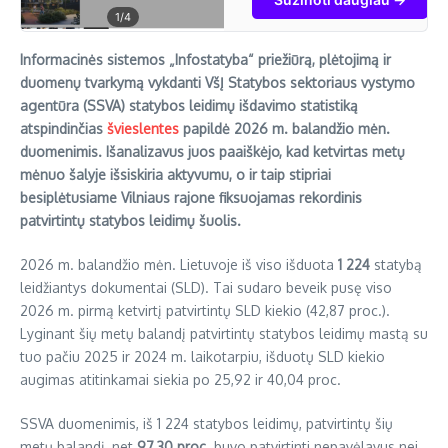
kainą, rask turtą
1
/4
žemiau rinkos kainos
ir nereklamuojamus
Informacinės sistemos „Infostatyba“ priežiūrą, plėtojimą ir
skelbimus.
duomenų tvarkymą vykdanti VšĮ Statybos sektoriaus vystymo
agentūra (SSVA) statybos leidimų išdavimo statistiką
atspindinčias
švieslentes
papildė 2026 m. balandžio mėn.
duomenimis. Išanalizavus juos paaiškėjo, kad ketvirtas metų
mėnuo šalyje išsiskiria aktyvumu, o ir taip stipriai
besiplėtusiame Vilniaus rajone fiksuojamas rekordinis
patvirtintų statybos leidimų šuolis.
2026 m. balandžio mėn. Lietuvoje iš viso išduota
1 224
statybą
leidžiantys dokumentai (SLD). Tai sudaro beveik pusę viso
2026 m. pirmą ketvirtį patvirtintų SLD kiekio (42,87 proc.).
Lyginant šių metų balandį patvirtintų statybos leidimų mastą su
tuo pačiu 2025 ir 2024 m. laikotarpiu, išduotų SLD kiekio
augimas atitinkamai siekia po 25,92 ir 40,04 proc.
SSVA duomenimis, iš 1 224 statybos leidimų, patvirtintų šių
metų balandį, net
97,30 proc.
buvo patvirtinti nepavėlavus nei