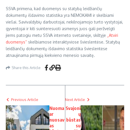
SSVA primena, kad duomenys su statybą leidžiančių
dokumentų išdavimo statistika yra NEMOKAMI ir skelbiami
viešai. Savivaldybių darbuotojai, nekilnojamojo turto vystytojai,
gyventojai ir kiti suinteresuoti asmenys juos gali peržvelgti
jiems patogiu metu SSVA interneto svetainėje, skiltyje
„Atviri
duomenys“
skelbiamose interaktyviose švieslentėse. Statybą
leidžiančių dokumentų išdavimo statistika švieslentėse
atnaujinama pirmąją kiekvieno mėnesio savaitę.
Share this Article
Previous Article
Next Article
Nuoma
Svajoni
ar
ų
nuosav
būstas
as
su