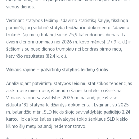
vienos dienos.
Vertinant statybos leidimų išdavimo statistiką šalyje, tikslinga
paminėti, jog vidutinė statybą leidžiančių dokumentų išdavimo
trukmė šių metų balandį siekė 75,9 kalendorines dienas. Tai
dviem dienom trumpiau nei 2026 m. kovo mėnesį (77,9 k. d.) ir
šešiomis su puse dienos trumpiau nei bendras pirmo metų
ketvirčio rezultatas (82,4 k. d.).
Vilniaus rajone – patvirtintų statybos leidimų šuolis
Analizuojant patvirtintų statybos leidimų statistikos tendencijas
atskiruose miestuose, iš bendro šalies konteksto išsiskiria
Vilniaus rajono savivaldybė. 2026 m. balandį joje iš viso
išduota 182 statybą leidžiantys dokumentai. Lyginant su 2025
m. balandžio mėn.,SLD kiekis šioje savivaldybėje
padidėjo 2,24
karto
. Jokia kita šalies savivaldybė tokio ženklaus SLD kiekio
kilimo šių metų balandį nedemonstravo.