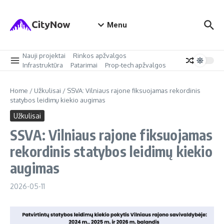
Skip to content
Menu
Nauji projektai
Rinkos apžvalgos
Infrastruktūra
Patarimai
Prop-tech apžvalgos
Home
/
Užkulisai
/
SSVA: Vilniaus rajone fiksuojamas rekordinis
statybos leidimų kiekio augimas
Užkulisai
SSVA: Vilniaus rajone fiksuojamas
rekordinis statybos leidimų kiekio
augimas
2026-05-11