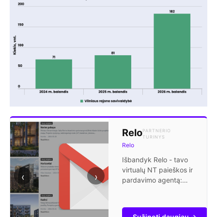
Relo
PARTNERIO
TURINYS
Relo
Išbandyk Relo - tavo
virtualų NT paieškos ir
‹
›
pardavimo agentą:
gauk pranešimus apie
naujus projektus,
sužinok savo turto
Sužinoti daugiau →