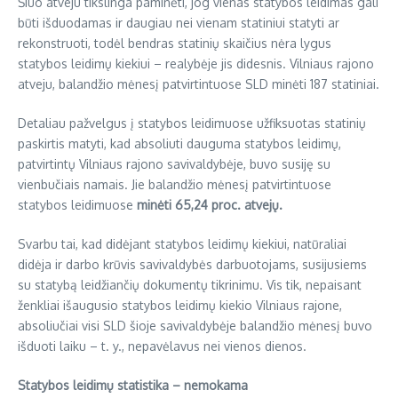
Šiuo atveju tikslinga paminėti, jog vienas statybos leidimas gali
būti išduodamas ir daugiau nei vienam statiniui statyti ar
rekonstruoti, todėl bendras statinių skaičius nėra lygus
statybos leidimų kiekiui – realybėje jis didesnis. Vilniaus rajono
atveju, balandžio mėnesį patvirtintuose SLD minėti 187 statiniai.
Detaliau pažvelgus į statybos leidimuose užfiksuotas statinių
paskirtis matyti, kad absoliuti dauguma statybos leidimų,
patvirtintų Vilniaus rajono savivaldybėje, buvo susiję su
vienbučiais namais. Jie balandžio mėnesį patvirtintuose
statybos leidimuose
minėti 65,24 proc. atvejų.
Svarbu tai, kad didėjant statybos leidimų kiekiui, natūraliai
didėja ir darbo krūvis savivaldybės darbuotojams, susijusiems
su statybą leidžiančių dokumentų tikrinimu. Vis tik, nepaisant
ženkliai išaugusio statybos leidimų kiekio Vilniaus rajone,
absoliučiai visi SLD šioje savivaldybėje balandžio mėnesį buvo
išduoti laiku – t. y., nepavėlavus nei vienos dienos.
Statybos leidimų statistika – nemokama