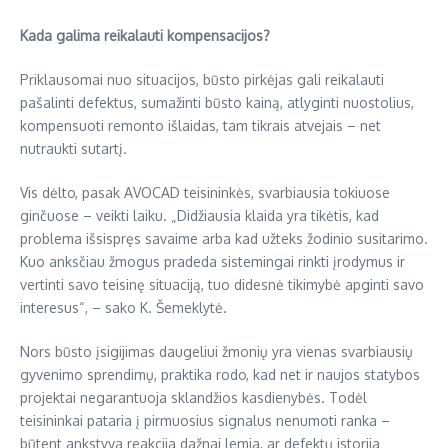
Kada galima reikalauti kompensacijos?
Priklausomai nuo situacijos, būsto pirkėjas gali reikalauti
pašalinti defektus, sumažinti būsto kainą, atlyginti nuostolius,
kompensuoti remonto išlaidas, tam tikrais atvejais – net
nutraukti sutartį.
Vis dėlto, pasak AVOCAD teisininkės, svarbiausia tokiuose
ginčuose – veikti laiku. „Didžiausia klaida yra tikėtis, kad
problema išsispręs savaime arba kad užteks žodinio susitarimo.
Kuo anksčiau žmogus pradeda sistemingai rinkti įrodymus ir
vertinti savo teisinę situaciją, tuo didesnė tikimybė apginti savo
interesus“, – sako K. Šemeklytė.
Nors būsto įsigijimas daugeliui žmonių yra vienas svarbiausių
gyvenimo sprendimų, praktika rodo, kad net ir naujos statybos
projektai negarantuoja sklandžios kasdienybės. Todėl
teisininkai pataria į pirmuosius signalus nenumoti ranka –
būtent ankstyva reakcija dažnai lemia, ar defektų istorija