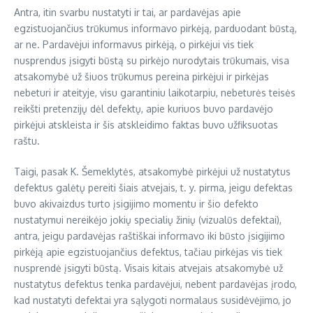
Antra, itin svarbu nustatyti ir tai, ar pardavėjas apie
egzistuojančius trūkumus informavo pirkėją, parduodant būstą,
ar ne. Pardavėjui informavus pirkėją, o pirkėjui vis tiek
nusprendus įsigyti būstą su pirkėjo nurodytais trūkumais, visa
atsakomybė už šiuos trūkumus pereina pirkėjui ir pirkėjas
nebeturi ir ateityje, visu garantiniu laikotarpiu, nebeturės teisės
reikšti pretenzijų dėl defektų, apie kuriuos buvo pardavėjo
pirkėjui atskleista ir šis atskleidimo faktas buvo užfiksuotas
raštu.
Taigi, pasak K. Šemeklytės, atsakomybė pirkėjui už nustatytus
defektus galėtų pereiti šiais atvejais, t. y. pirma, jeigu defektas
buvo akivaizdus turto įsigijimo momentu ir šio defekto
nustatymui nereikėjo jokių specialių žinių (vizualūs defektai),
antra, jeigu pardavėjas raštiškai informavo iki būsto įsigijimo
pirkėją apie egzistuojančius defektus, tačiau pirkėjas vis tiek
nusprendė įsigyti būstą. Visais kitais atvejais atsakomybė už
nustatytus defektus tenka pardavėjui, nebent pardavėjas įrodo,
kad nustatyti defektai yra sąlygoti normalaus susidėvėjimo, jo