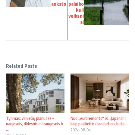
anksto
palaiko
keli
veiksni
ai
Related Posts
Tyrimas: vilniečių planuose –
Nuo „euroremonto“ iki „Japandi“:
naujesnis, didesnis ir brangesnis b
kaip pasikeitė standartinis buta ...
...
2026-08-06