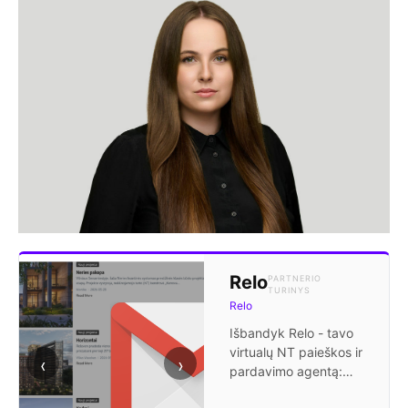
Relo
PARTNERIO
TURINYS
Relo
Išbandyk Relo - tavo
virtualų NT paieškos ir
‹
›
pardavimo agentą:
gauk pranešimus apie