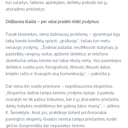
turi sutartys, faktinės aplinkybės, defektų pobūdis bei jų
atsiradimo priežastys.
Didžiausia klaida – per vėlai pradėti rinkti įrodymus
Pasak teisininkės, viena dažniausių problemų – gyventojai ilgą
laiką bando konfliktą spręsti „gražiuoju“, tačiau tuo metu
nesaugo įrodymų. „Žodiniai pažadai, neužfiksuoti statytojo, jo
pasitelktų rangovų vizitai, apžiūrint defektus ar telefono
skambučiai vėliau teisme turi labai ribotą vertę. Vos pastebėjus
defektus svarbu juos fotografuoti, filmuoti, fiksuoti datas,
kreiptis raštu ir išsaugoti visą komunikaciją“, – pabrėžia ji.
Dar viena itin svarbi priemonė – nepriklausoma ekspertizė.
„Ekspertizė dažnai tampa kertiniu įrodymu byloje. Ji padeda
nustatyti ne tik pačius trūkumus, bet ir jų atsiradimo priežastis,
darbų kokybės neatitikimus bei galimą žalos mastą“, – aiškina
K. Šemeklytė. Anot jos, praktikoje būtent profesionaliai
parengtos ekspertų išvados neretai tampa priežastimi, kodėl
ginčas išsisprendžia dar nepasiekęs teismo.