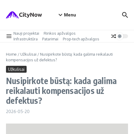
Skip to content
Menu
Nauji projektai
Rinkos apžvalgos
Infrastruktūra
Patarimai
Prop-tech apžvalgos
Home
/
Užkulisai
/
Nusipirkote būstą: kada galima reikalauti
kompensacijos už defektus?
Užkulisai
Nusipirkote būstą: kada galima
reikalauti kompensacijos už
defektus?
2026-05-20