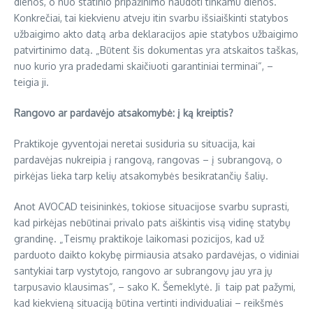
dienos, o nuo statinio pripažinimo naudoti tinkamu dienos.
Konkrečiai, tai kiekvienu atveju itin svarbu išsiaiškinti statybos
užbaigimo akto datą arba deklaracijos apie statybos užbaigimo
patvirtinimo datą. „Būtent šis dokumentas yra atskaitos taškas,
nuo kurio yra pradedami skaičiuoti garantiniai terminai“, –
teigia ji.
Rangovo ar pardavėjo atsakomybė: į ką kreiptis?
Praktikoje gyventojai neretai susiduria su situacija, kai
pardavėjas nukreipia į rangovą, rangovas – į subrangovą, o
pirkėjas lieka tarp kelių atsakomybės besikratančių šalių.
Anot AVOCAD teisininkės, tokiose situacijose svarbu suprasti,
kad pirkėjas nebūtinai privalo pats aiškintis visą vidinę statybų
grandinę. „Teismų praktikoje laikomasi pozicijos, kad už
parduoto daikto kokybę pirmiausia atsako pardavėjas, o vidiniai
santykiai tarp vystytojo, rangovo ar subrangovų jau yra jų
tarpusavio klausimas“, – sako K. Šemeklytė. Ji taip pat pažymi,
kad kiekvieną situaciją būtina vertinti individualiai – reikšmės