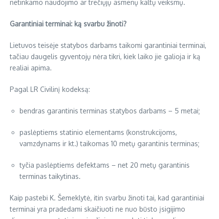
netinkamo naudojimo ar trečiųjų asmenų kaltų veiksmų.
Garantiniai terminai: ką svarbu žinoti?
Lietuvos teisėje statybos darbams taikomi garantiniai terminai,
tačiau daugelis gyventojų nėra tikri, kiek laiko jie galioja ir ką
realiai apima.
Pagal LR Civilinį kodeksą:
bendras garantinis terminas statybos darbams – 5 metai;
paslėptiems statinio elementams (konstrukcijoms,
vamzdynams ir kt.) taikomas 10 metų garantinis terminas;
tyčia paslėptiems defektams – net 20 metų garantinis
terminas taikytinas.
Kaip pastebi K. Šemeklytė, itin svarbu žinoti tai, kad garantiniai
terminai yra pradedami skaičiuoti ne nuo būsto įsigijimo