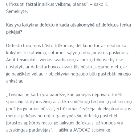
užfiksuoti faktai ir aiškus veiksmų planas“, – sako K.
Šemeklytė.
Kas yra laikytina defektu ir kada atsakomybė už defektus tenka
pirkėjui?
Defektu laikomas būsto trūkumas, dėl kurio turtas neatitinka
kokybės reikalavimų, sutarties sąlygų arba įprastos paskirties.
Anot teisininkės, vienas svarbiausių aspektų tokiose bylose –
nustatyti, ar defektai buvo akivaizdūs būsto įsigijimo metu, ar
jie paaiškėjo vėliau ir objektyviai negalėjo būti pastebėti pirkėjo
anksčiau.
„Teismai ne kartą yra pabrėžę, kad pirkėjas neprivalo turėti
specialių statybos žinių ar atlikti sudėtingų techninių patikrinimų
prieš įsigydamas būstą. Jei trūkumai išryškėja tik eksploatacijos
metu ir pirkėjas neturėjo galimybės šių defektų pastebėti
įprastos apžiūros metu, jie laikytini defektais, už kuriuos yra
atsakingas pardavėjas“, – aiškina AVOCAD teisininkė.