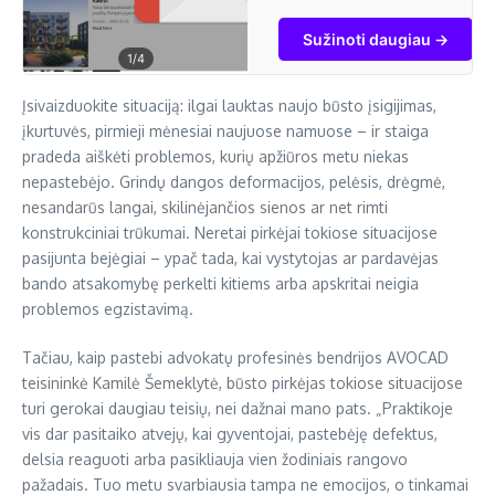
naujus projektus,
sužinok savo turto
Sužinoti daugiau →
kainą, rask turtą
1
/4
žemiau rinkos kainos
ir nereklamuojamus
Įsivaizduokite situaciją: ilgai lauktas naujo būsto įsigijimas,
skelbimus.
įkurtuvės, pirmieji mėnesiai naujuose namuose – ir staiga
pradeda aiškėti problemos, kurių apžiūros metu niekas
nepastebėjo. Grindų dangos deformacijos, pelėsis, drėgmė,
nesandarūs langai, skilinėjančios sienos ar net rimti
konstrukciniai trūkumai. Neretai pirkėjai tokiose situacijose
pasijunta bejėgiai – ypač tada, kai vystytojas ar pardavėjas
bando atsakomybę perkelti kitiems arba apskritai neigia
problemos egzistavimą.
Tačiau, kaip pastebi advokatų profesinės bendrijos AVOCAD
teisininkė Kamilė Šemeklytė, būsto pirkėjas tokiose situacijose
turi gerokai daugiau teisių, nei dažnai mano pats. „Praktikoje
vis dar pasitaiko atvejų, kai gyventojai, pastebėję defektus,
delsia reaguoti arba pasikliauja vien žodiniais rangovo
pažadais. Tuo metu svarbiausia tampa ne emocijos, o tinkamai