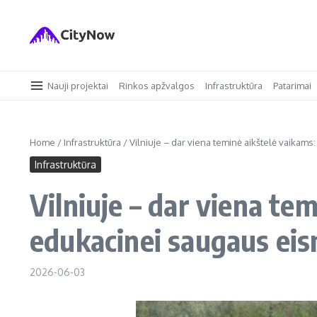
Skip to content
Nauji projektai
Rinkos apžvalgos
Infrastruktūra
Patarimai
Home
/
Infrastruktūra
/
Vilniuje – dar viena teminė aikštelė vaikams
Infrastruktūra
Vilniuje – dar viena te
edukacinei saugaus eism
2026-06-03