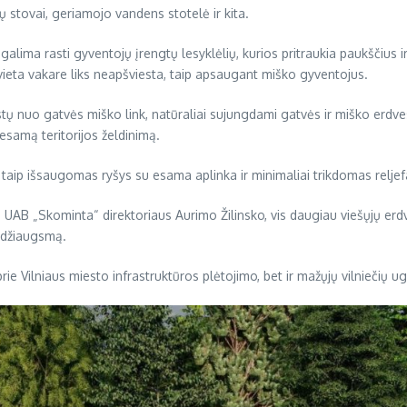
čių stovai, geriamojo vandens stotelė ir kita.
lima rasti gyventojų įrengtų lesyklėlių, kurios pritraukia paukščius
eti vieta vakare liks neapšviesta, taip apsaugant miško gyventojus.
tų nuo gatvės miško link, natūraliai sujungdami gatvės ir miško erdves.
 esamą teritorijos želdinimą.
– taip išsaugomas ryšys su esama aplinka ir minimaliai trikdomas relje
UAB „Skominta“ direktoriaus Aurimo Žilinsko, vis daugiau viešųjų erdvi
o džiaugsmą.
rie Vilniaus miesto infrastruktūros plėtojimo, bet ir mažųjų vilniečių u