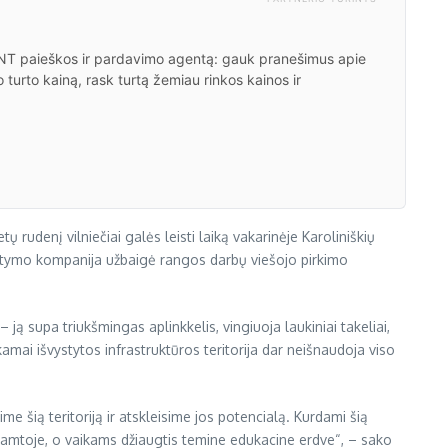
ų NT paieškos ir pardavimo agentą: gauk pranešimus apie
 turto kainą, rask turtą žemiau rinkos kainos ir
 rudenį vilniečiai galės leisti laiką vakarinėje Karoliniškių
 vystymo kompanija užbaigė rangos darbų viešojo pirkimo
 – ją supa triukšmingas aplinkkelis, vingiuoja laukiniai takeliai,
ai išvystytos infrastruktūros teritorija dar neišnaudoja viso
sime šią teritoriją ir atskleisime jos potencialą. Kurdami šią
į gamtoje, o vaikams džiaugtis temine edukacine erdve“, – sako