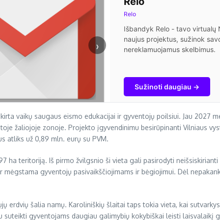
Relo
Relo
Išbandyk Relo - tavo virtual
naujus projektus, sužinok savo
›
nereklamuojamus skelbimus.
Sužinoti daugiau →
rta vaikų saugaus eismo edukacijai ir gyventojų poilsiui. Jau 2027 metų
jintoje žaliojoje zonoje. Projekto įgyvendinimu besirūpinanti Vilniaus
s atliks už 0,89 mln. eurų su PVM.
 ha teritoriją. Iš pirmo žvilgsnio ši vieta gali pasirodyti neišsiskirianti
r mėgstama gyventojų pasivaikščiojimams ir bėgiojimui. Dėl nepakankam
jų erdvių šalia namų.
Karoliniškių šlaitai taps tokia vieta, kai sutvarky
tu suteikti gyventojams daugiau galimybių kokybiškai leisti laisvalaik