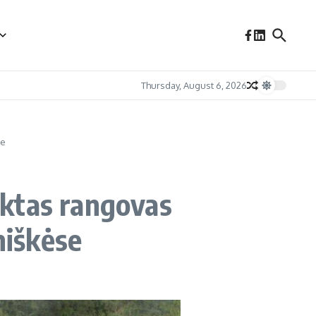
Thursday, August 6, 2026
se
inktas rangovas
niškėse