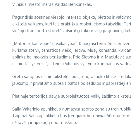
Vilniaus miesto meras Valdas Benkunskas.
Pagrindinis sostinės viešojo intereso objektų plėtros ir vald
aikštelė vaikams, kuri leis praktiškai mokyti eismo taisyklių. Ter
viešojo transporto stotelės, dviračių tako ir visų pagrindinių k
„Matome, kad vilniečių vaikai ypač džiaugiasi teminėmis erdvėm
kuriama ateivių tematikos viešoji erdvė. Mūsų komanda, kurdama ši
aplinką bei mokytis per žaidimą. Prie Sietyno ir V. Maciulevičia
eismo taisyklėmis“, – teigia Vilniaus vystymo kompanijos vadov
Greta saugaus eismo aikštelės bus įrengta lauko klasė – edukac
jaukumo ir privatumo suteiks baltosios sedulos ir paprastieji er
Pietinėje teritorijos dalyje suprojektuotos vaikų žaidimo aikštelė
Šalia Vakarinio aplinkkelio numatyta sporto zona su treniruokliai
Taip pat šalia aplinkkelio bus įrengiami betoniniai žiūronų form
užuovėją ir apsaugą nuo triukšmo.