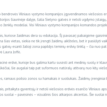
ymo bendrovės Vilniaus vystymo kompanijos įgyvendinamos viešosios e
itorijos šiaurinėje dalyje, šalia Sietyno gatvės ir netoli ugdymo įstaig
elio ženklų modeliai. Visi Vilniaus vystymo kompanijos komandos projekt
is, kuriose žaidimas dera su edukacija. Šį pavasarį pabaigėme gaisrin
as vietas, siekia ne tik įrengti žaidimų aikšteles, bet ir pasiūlyti vaik
us gatvių esanti žalioji zona papildys teminių erdvių tinklą – čia nuo 
ė Laura Joffė.
inė erdvė, kurioje bus galima kartu susėsti ant medinių suolų ir klaus
škėčiai, šie augalai taip pat suformuos natūralų atitvarą nuo kitų vieš
s, ramaus poilsio zonos su hamakais ir suoliukais. Žaidimų įrenginiai bu
s, pritaikyta gyventojų ir netoli viešosios erdvės esančio Vilniaus apsk
os suolai – pavėsinės – vizualinis šios atkarpos akcentas. Šie suolai n