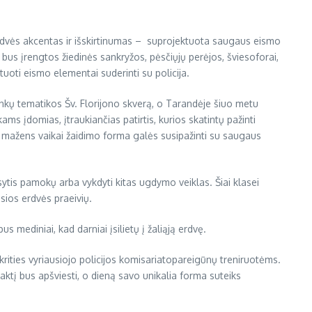
rdvės akcentas ir išskirtinumas – suprojektuota saugaus eismo
ų, bus įrengtos žiedinės sankryžos, pėsčiųjų perėjos, šviesoforai,
uoti eismo elementai suderinti su policija.
inkų tematikos Šv. Florijono skverą, o Tarandėje šiuo metu
ams įdomias, įtraukiančias patirtis, kurios skatintų pažinti
pat mažens vaikai žaidimo forma galės susipažinti su saugaus
ytis pamokų arba vykdyti kitas ugdymo veiklas. Šiai klasei
osios erdvės praeivių.
s mediniai, kad darniai įsilietų į žaliąją erdvę.
rities vyriausiojo policijos komisariato
pareigūnų treniruotėms.
aktį bus apšviesti, o dieną savo unikalia forma suteiks