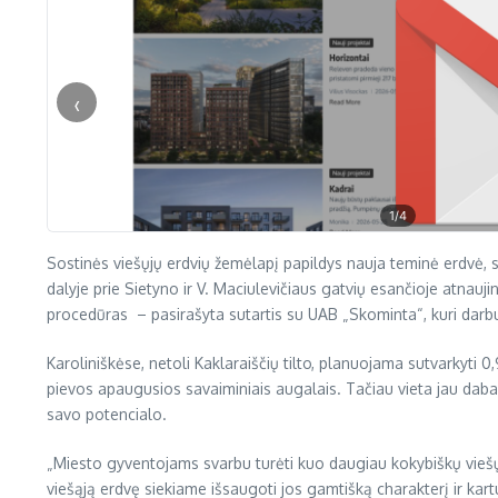
‹
1
/4
Sostinės viešųjų erdvių žemėlapį papildys nauja teminė erdvė, ski
dalyje prie Sietyno ir V. Maciulevičiaus gatvių esančioje atnau
procedūras – pasirašyta sutartis su UAB „Skominta“, kuri darbu
Karoliniškėse, netoli Kaklaraiščių tilto, planuojama sutvarkyti 0,97
pievos apaugusios savaiminiais augalais. Tačiau vieta jau daba
savo potencialo.
„
Miesto gyventojams svarbu turėti kuo daugiau kokybiškų viešų
viešąją erdvę siekiame išsaugoti jos gamtišką charakterį ir kar