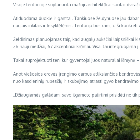
Visoje teritorijoje suplanuota mažoji architektūra: suolai, dvira
Atiduodama duoklė ir gamtai. Tankiuose želdynuose jau dabar ga
naujais inkilais ir lesyklėlėmis. Teritorija bus rami, o ši konkr
Želdinimas planuojamas taip, kad augalų aukščiai laipsniškai kis
26 nauji medžiai, 67 akcentiniai krūmai. Visai tai integruojama į
Takai suprojektuoti ten, kur gyventojai juos natūraliai išmynė 
Anot viešosios erdvės įrengimo darbus atliksiančios bendrovės 
nuo kasdieninių rūpesčių ir skubėjimo, atrasti gyvo bendravim
„Džiaugiamės galėdami savo ilgamete patirtimi prisidėti ne tik p