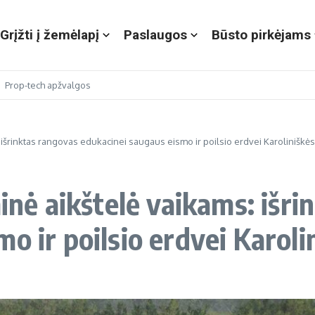
Grįžti į žemėlapį
Paslaugos
Būsto pirkėjams
Prop-tech apžvalgos
: išrinktas rangovas edukacinei saugaus eismo ir poilsio erdvei Karoliniškė
minė aikštelė vaikams: išr
o ir poilsio erdvei Karoli