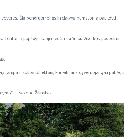
 ir voveres. Šią bendruomenės iniciatyvą numatoma papildyti
 Teritoriją papildys nauji medžiai, krūmai. Viso bus pasodinti
fas.
ų tampa traukos objektais, kur Vilniaus gyventojai gali pabėgti
gdymo“, – sako A. Žilinskas
.