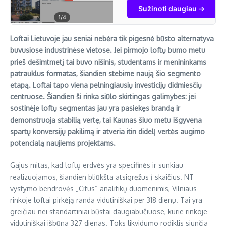
sužinok savo turto
Sužinoti daugiau →
kainą, rask turtą
1
/4
žemiau rinkos kainos
ir nereklamuojamus
Loftai Lietuvoje jau seniai nebėra tik pigesnė būsto alternatyva
skelbimus.
buvusiose industrinėse vietose. Jei pirmojo loftų bumo metu
prieš dešimtmetį tai buvo nišinis, studentams ir menininkams
patrauklus formatas, šiandien stebime naują šio segmento
etapą. Loftai tapo viena pelningiausių investicijų didmiesčių
centruose. Šiandien ši rinka siūlo skirtingas galimybes: jei
sostinėje loftų segmentas jau yra pasiekęs brandą ir
demonstruoja stabilią vertę, tai Kaunas šiuo metu išgyvena
spartų konversijų pakilimą ir atveria itin didelį vertės augimo
potencialą naujiems projektams.
Gajus mitas, kad loftų erdvės yra specifinės ir sunkiau
realizuojamos, šiandien bliūkšta atsigręžus į skaičius. NT
vystymo bendrovės „Citus“ analitikų duomenimis, Vilniaus
rinkoje loftai pirkėją randa vidutiniškai per 318 dienų. Tai yra
greičiau nei standartiniai būstai daugiabučiuose, kurie rinkoje
vidutiniškai išbūna 327 dienas. Toks likvidumo rodiklis siunčia