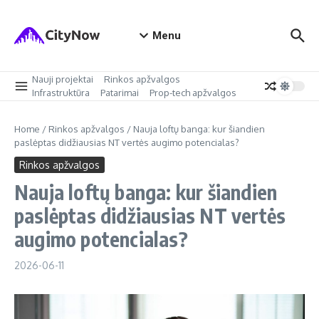
Skip to content
Menu
Nauji projektai
Rinkos apžvalgos
Infrastruktūra
Patarimai
Prop-tech apžvalgos
Home
/
Rinkos apžvalgos
/
Nauja loftų banga: kur šiandien
paslėptas didžiausias NT vertės augimo potencialas?
Rinkos apžvalgos
Nauja loftų banga: kur šiandien
paslėptas didžiausias NT vertės
augimo potencialas?
2026-06-11