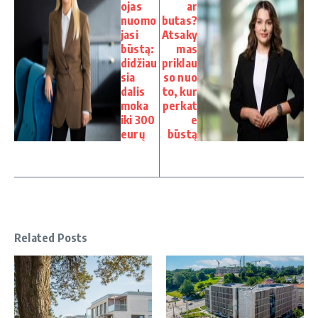
ojas
ar
nuomo
butas?
jasi
Atsaky
būstą:
mas
didžiau
priklau
sia
so nuo
dalis
to, kur
moka
perkat
iki 300
e
eurų
būstą
Related Posts