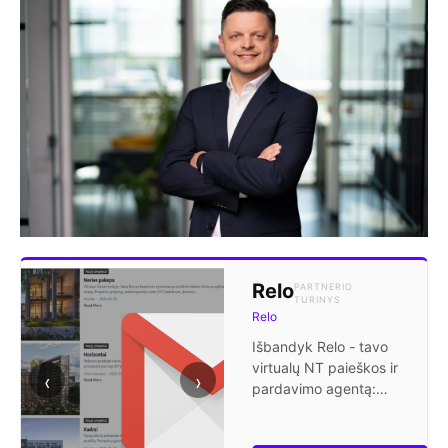
Relo
PARTNERIO
TURINYS
Relo
Išbandyk Relo - tavo
virtualų NT paieškos ir
‹
›
pardavimo agentą:
gauk pranešimus apie
naujus projektus,