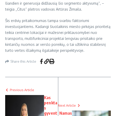
šiandien ir generuoja didžiausią šio segmento aktyvumą“, –
teigia „Citus“ plėtros vadovas Artūras Žimaila.
Šis erdvių pritaikomumas tampa svarbiu faktoriumi
investuojantiems. Kadangi šiuolaikinis miesto pirkėjas prioritetą
teikia centrinei lokacijai ir mažesnei priklausomybei nuo
transporto, multifunkciniai projektai lengviau prisitaiko prie
kintančių nuomos ar verslo poreikių, o tai užtikrina stabilesnį
turto vertės išlaikymą ilgalaikėje perspektyvoje.
Share this Article
Previous Article
Kas
penkta
Next Article
s
gyvent
Namas