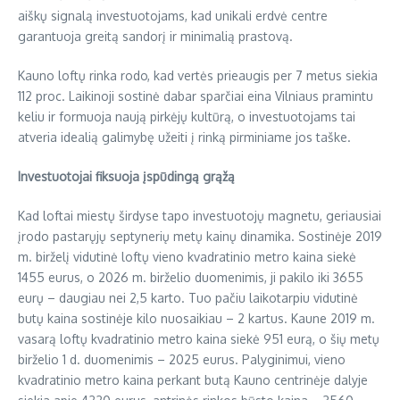
aiškų signalą investuotojams, kad unikali erdvė centre
garantuoja greitą sandorį ir minimalią prastovą.
Kauno loftų rinka rodo, kad vertės prieaugis per 7 metus siekia
112 proc. Laikinoji sostinė dabar sparčiai eina Vilniaus pramintu
keliu ir formuoja naują pirkėjų kultūrą, o investuotojams tai
atveria idealią galimybę užeiti į rinką pirminiame jos taške.
Investuotojai fiksuoja įspūdingą grąžą
Kad loftai miestų širdyse tapo investuotojų magnetu, geriausiai
įrodo pastarųjų septynerių metų kainų dinamika. Sostinėje 2019
m. birželį vidutinė loftų vieno kvadratinio metro kaina siekė
1455 eurus, o 2026 m. birželio duomenimis, ji pakilo iki 3655
eurų – daugiau nei 2,5 karto. Tuo pačiu laikotarpiu vidutinė
butų kaina sostinėje kilo nuosaikiau – 2 kartus. Kaune 2019 m.
vasarą loftų kvadratinio metro kaina siekė 951 eurą, o šių metų
birželio 1 d. duomenimis – 2025 eurus. Palyginimui, vieno
kvadratinio metro kaina perkant butą Kauno centrinėje dalyje