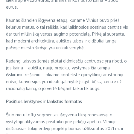
siekia apie 4220 eurus, antrinės rinkos būsto kaina – 3560
eurus.
Kaunas šiandien išgyvena etapą, kuriame Vilnius buvo prieš
kelerius metus, o tai reiškia, kad laikinosios sostinės centras vis
dar turi milžinišką vertės augimo potencialą. Pirkėjai supranta,
kad moderni architektūra, aukštos lubos ir didžiuliai langai
pačioje miesto širdyje yra unikali vertybė.
Kadangi laisvos žemės plotai didmiesčių centruose yra riboti, o
jos kaina – aukšta, naujų projektų vystymas čia tampa
išskirtiniu reiškiniu. Tokiame kontekste gamyklinių ar istorinių
erdvių konversijos yra ideali galimybė įsigyti būstą centre už
racionalią kainą, o jo vertė bėgant laikui tik augs.
Pasiūlos lenktynės ir lankstus formatas
Šiuo metu loftų segmentas išgyvena tikrą renesansą, o
vystytojų aktyvumas prisitaiko prie pirkėjų apetito. Vilniuje
didžiausias tokių erdvių projektų bumas užfiksuotas 2021 m. ir