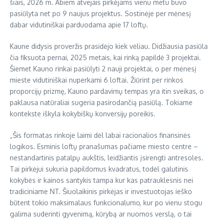
šiais, 2026 m. Abiem atvejais pirkėjams vienu metu buvo
pasiūlyta net po 9 naujus projektus. Sostinėje per mėnesį
dabar vidutiniškai parduodama apie 17 loftų.
Kaune didysis proveržis prasidėjo kiek vėliau. Didžiausia pasiūla
čia fiksuota pernai, 2025 metais, kai rinką papildė 3 projektai.
Šiemet Kauno rinkai pasiūlyti 2 nauji projektai, o per mėnesį
mieste vidutiniškai nuperkami 6 loftai. Žiūrint per rinkos
proporcijų prizmę, Kauno pardavimų tempas yra itin sveikas, o
paklausa natūraliai sugeria pasirodančią pasiūlą. Tokiame
kontekste iškyla kokybiškų konversijų poreikis.
„Šis formatas rinkoje laimi dėl labai racionalios finansinės
logikos. Esminis loftų pranašumas pačiame miesto centre –
nestandartinis patalpų aukštis, leidžiantis įsirengti antresoles.
Tai pirkėjui sukuria papildomus kvadratus, todėl galutinis
kokybės ir kainos santykis tampa kur kas patrauklesnis nei
tradiciniame NT. Šiuolaikinis pirkėjas ir investuotojas ieško
būtent tokio maksimalaus funkcionalumo, kur po vienu stogu
galima suderinti gyvenimą, kūrybą ar nuomos verslą, o tai