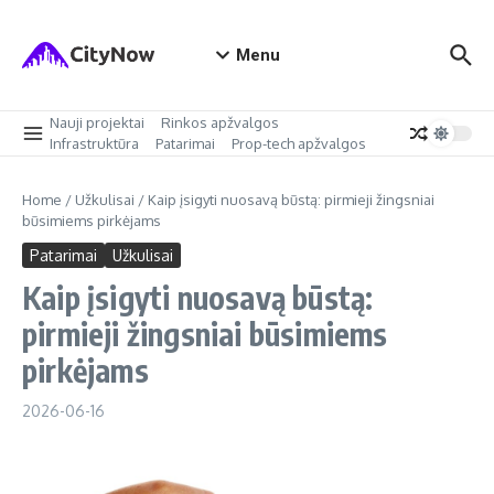
Skip to content
Menu
Nauji projektai
Rinkos apžvalgos
Infrastruktūra
Patarimai
Prop-tech apžvalgos
Home
/
Užkulisai
/
Kaip įsigyti nuosavą būstą: pirmieji žingsniai
būsimiems pirkėjams
Patarimai
Užkulisai
Kaip įsigyti nuosavą būstą:
pirmieji žingsniai būsimiems
pirkėjams
2026-06-16