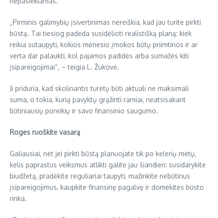
nepasiekiamas.
„Pirminis galimybių įsivertinimas nereiškia, kad jau turite pirkti
būstą. Tai tiesiog padeda susidėlioti realistišką planą: kiek
reikia sutaupyti, kokios mėnesio įmokos būtų priimtinos ir ar
verta dar palaukti, kol pajamos padidės arba sumažės kiti
įsipareigojimai“, – teigia L. Žukovė.
Ji priduria, kad skolinantis turėtų būti aktuali ne maksimali
suma, o tokia, kurią pavyktų grąžinti ramiai, neatsisakant
būtiniausių poreikių ir savo finansinio saugumo.
Roges ruoškite vasarą
Galiausiai, net jei pirkti būstą planuojate tik po kelerių metų,
kelis paprastus veiksmus atlikti galite jau šiandien: susidarykite
biudžetą, pradėkite reguliariai taupyti, mažinkite nebūtinus
įsipareigojimus, kaupkite finansinę pagalvę ir domėkitės būsto
rinka.