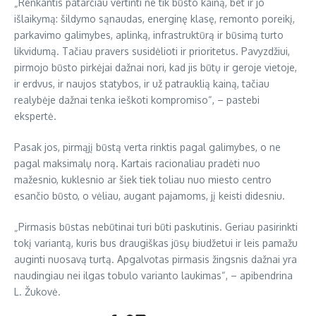
„Renkantis patarčiau vertinti ne tik būsto kainą, bet ir jo
išlaikymą: šildymo sąnaudas, energinę klasę, remonto poreikį,
parkavimo galimybes, aplinką, infrastruktūrą ir būsimą turto
likvidumą. Tačiau pravers susidėlioti ir prioritetus. Pavyzdžiui,
pirmojo būsto pirkėjai dažnai nori, kad jis būtų ir geroje vietoje,
ir erdvus, ir naujos statybos, ir už patrauklią kainą, tačiau
realybėje dažnai tenka ieškoti kompromiso“, – pastebi
ekspertė.
Pasak jos, pirmąjį būstą verta rinktis pagal galimybes, o ne
pagal maksimalų norą. Kartais racionaliau pradėti nuo
mažesnio, kuklesnio ar šiek tiek toliau nuo miesto centro
esančio būsto, o vėliau, augant pajamoms, jį keisti didesniu.
„Pirmasis būstas nebūtinai turi būti paskutinis. Geriau pasirinkti
tokį variantą, kuris bus draugiškas jūsų biudžetui ir leis pamažu
auginti nuosavą turtą. Apgalvotas pirmasis žingsnis dažnai yra
naudingiau nei ilgas tobulo varianto laukimas“, – apibendrina
L. Žukovė.