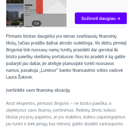
gauk pranešimus apie
naujus projektus,
sužinok savo turto
Sužinoti daugiau →
kainą, rask turtą
1
/4
žemiau rinkos kainos
ir nereklamuojamus
Pirmasis būstas daugeliui yra vienas svarbiausių finansinių
skelbimus.
tikslų, tačiau pradžia dažnai atrodo sudėtinga. Vis dėlto, pirmieji
žingsniai link nuosavų namų turėtų prasidėti dar gerokai iki
būsto paieškų skelbimų portaluose. Nuo ko pradėti ir ką galite
padaryti jau dabar, jei ateityje planuojate turėti nuosavus
namus, pasakoja „Luminor“ banko finansavimo srities vadovė
Laura Žukovė.
Įvertinkite savo finansinę situaciją
Anot ekspertės, pirmasis žingsnis – ne būsto paieška, o
objektyvus savo finansų įvertinimas. Reikėtų žinoti, kokios
tiksliai yra jūsų pajamos, ar jos stabilios, kokius įsipareigojimus
jau turite ir kiek pinigų kas mėnesį galite atsidėti santaupoms.