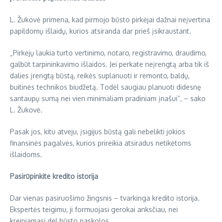
L. Žukovė primena, kad pirmojo būsto pirkėjai dažnai neįvertina
papildomų išlaidų, kurios atsiranda dar prieš įsikraustant.
„Pirkėjų laukia turto vertinimo, notaro, registravimo, draudimo,
galbūt tarpininkavimo išlaidos. Jei perkate neįrengtą arba tik iš
dalies įrengtą būstą, reikės suplanuoti ir remonto, baldų,
buitinės technikos biudžetą. Todėl saugiau planuoti didesnę
santaupų sumą nei vien minimaliam pradiniam įnašui“, – sako
L. Žukovė.
Pasak jos, kitu atveju, įsigijus būstą gali nebelikti jokios
finansinės pagalvės, kurios prireikia atsiradus netikėtoms
išlaidoms.
Pasirūpinkite kredito istorija
Dar vienas pasiruošimo žingsnis – tvarkinga kredito istorija.
Ekspertės teigimu, ji formuojasi gerokai anksčiau, nei
kreipiamasi dėl būsto paskolos.