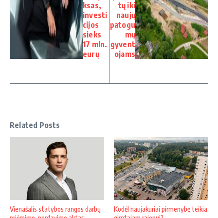
ksas,
tų iki
investi
naujų
cijos
patogu
sieks
mų
17 mln.
gyvent
eurų
ojams
Related Posts
Vienašalis statybos rangos darbų
Kodėl naujakuriai pirmenybę teikia
priėmimo–perdavimo aktas:
gimtajam rajonui?