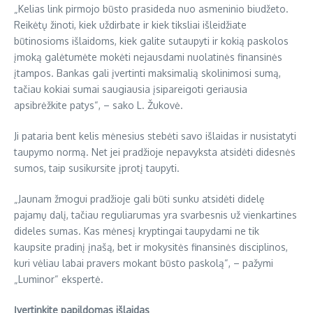
„Kelias link pirmojo būsto prasideda nuo asmeninio biudžeto.
Reikėtų žinoti, kiek uždirbate ir kiek tiksliai išleidžiate
būtinosioms išlaidoms, kiek galite sutaupyti ir kokią paskolos
įmoką galėtumėte mokėti nejausdami nuolatinės finansinės
įtampos. Bankas gali įvertinti maksimalią skolinimosi sumą,
tačiau kokiai sumai saugiausia įsipareigoti geriausia
apsibrėžkite patys“, – sako L. Žukovė.
Ji pataria bent kelis mėnesius stebėti savo išlaidas ir nusistatyti
taupymo normą. Net jei pradžioje nepavyksta atsidėti didesnės
sumos, taip susikursite įprotį taupyti.
„Jaunam žmogui pradžioje gali būti sunku atsidėti didelę
pajamų dalį, tačiau reguliarumas yra svarbesnis už vienkartines
dideles sumas. Kas mėnesį kryptingai taupydami ne tik
kaupsite pradinį įnašą, bet ir mokysitės finansinės disciplinos,
kuri vėliau labai pravers mokant būsto paskolą“, – pažymi
„Luminor“ ekspertė.
Įvertinkite papildomas išlaidas