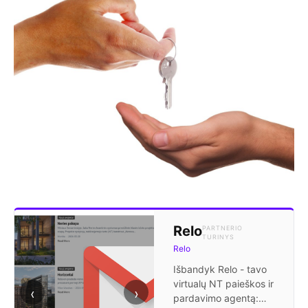
Relo
PARTNERIO
TURINYS
Relo
Išbandyk Relo - tavo
virtualų NT paieškos ir
‹
›
pardavimo agentą: