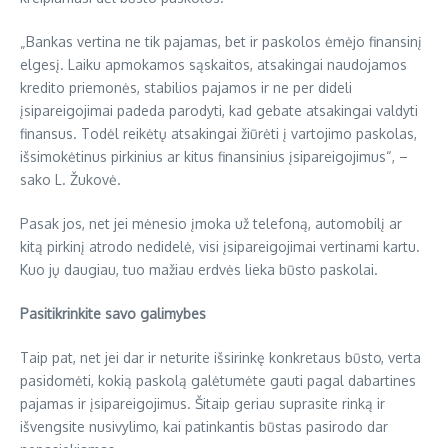
„Bankas vertina ne tik pajamas, bet ir paskolos ėmėjo finansinį
elgesį. Laiku apmokamos sąskaitos, atsakingai naudojamos
kredito priemonės, stabilios pajamos ir ne per dideli
įsipareigojimai padeda parodyti, kad gebate atsakingai valdyti
finansus. Todėl reikėtų atsakingai žiūrėti į vartojimo paskolas,
išsimokėtinus pirkinius ar kitus finansinius įsipareigojimus“, –
sako L. Žukovė.
Pasak jos, net jei mėnesio įmoka už telefoną, automobilį ar
kitą pirkinį atrodo nedidelė, visi įsipareigojimai vertinami kartu.
Kuo jų daugiau, tuo mažiau erdvės lieka būsto paskolai.
Pasitikrinkite savo galimybes
Taip pat, net jei dar ir neturite išsirinkę konkretaus būsto, verta
pasidomėti, kokią paskolą galėtumėte gauti pagal dabartines
pajamas ir įsipareigojimus. Šitaip geriau suprasite rinką ir
išvengsite nusivylimo, kai patinkantis būstas pasirodo dar