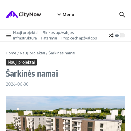
Skip to content
Menu
Nauji projektai
Rinkos apžvalgos
Infrastruktūra
Patarimai
Prop-tech apžvalgos
Home
/
Nauji projektai
/
Šarkinės namai
Nauji projektai
Šarkinės namai
2026-06-30