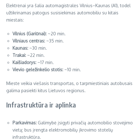
Elektrėnai yra šalia automagistralės Vilnius–Kaunas (A1), todėl
užtikrinamas patogus susisiekimas automobiliu su kitais
miestais:
Vilnius (Gariūnai):
~20 min.
Vilniaus centras:
~35 min.
Kaunas:
~30 min.
Trakai:
~22 min.
Kaišiadorys:
~17 min.
Vievio geležinkelio stotis:
~10 min.
Mieste veikia viešasis transportas, o tarpmiestiniais autobusais
galima pasiekti kitus Lietuvos regionus.
Infrastruktūra ir aplinka
Parkavimas:
Galimybė įsigyti privačią automobilio stovėjimo
vietą; bus įrengta elektromobilių įkrovimo stotelių
infrastruktūra.