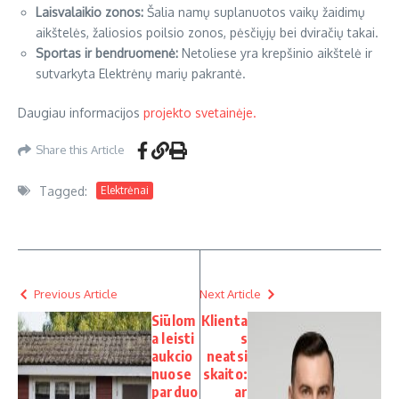
Laisvalaikio zonos:
Šalia namų suplanuotos vaikų žaidimų
aikštelės, žaliosios poilsio zonos, pėsčiųjų bei dviračių takai.
Sportas ir bendruomenė:
Netoliese yra krepšinio aikštelė ir
sutvarkyta Elektrėnų marių pakrantė.
Daugiau informacijos
projekto svetainėje.
Share this Article
Tagged:
Elektrėnai
Previous Article
Next Article
Siūlom
Klienta
a leisti
s
aukcio
neatsi
nuose
skaito:
parduo
ar