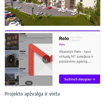
Relo
PARTNERIO
TURINYS
Relo
Išbandyk Relo - tavo
virtualų NT paieškos ir
‹
›
pardavimo agentą:
gauk pranešimus apie
naujus projektus,
sužinok savo turto
Sužinoti daugiau →
kainą, rask turtą
1
/4
žemiau rinkos kainos
ir nereklamuojamus
Projekto apžvalga ir vieta
skelbimus.