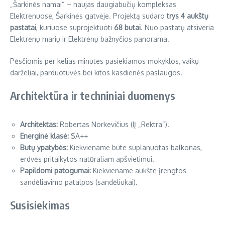
„Šarkinės namai“ – naujas daugiabučių kompleksas
Elektrėnuose, Šarkinės gatvėje. Projektą sudaro
trys 4 aukštų
pastatai
, kuriuose suprojektuoti
68 butai
. Nuo pastatų atsiveria
Elektrėnų marių ir Elektrėnų bažnyčios panorama.
Pėsčiomis per kelias minutes pasiekiamos mokyklos, vaikų
darželiai, parduotuvės bei kitos kasdienės paslaugos.
Architektūra ir techniniai duomenys
Architektas:
Robertas Norkevičius (IĮ „Rektra“).
Energinė klasė:
$A++
Butų ypatybės:
Kiekviename bute suplanuotas balkonas,
erdvės pritaikytos natūraliam apšvietimui.
Papildomi patogumai:
Kiekviename aukšte įrengtos
sandėliavimo patalpos (sandėliukai).
Susisiekimas