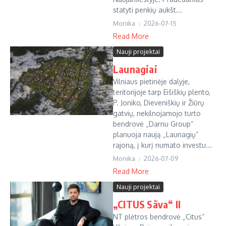
statyti penkių aukšt...
Monika
2026-07-15
Read More
Nauji projektai
Launagiai
Vilniaus pietinėje dalyje,
teritorijoje tarp Eišiškių plento,
P. Joniko, Dieveniškių ir Žiūrų
gatvių, nekilnojamojo turto
bendrovė „Darnu Group“
planuoja naują „Launagių“
rajoną, į kurį numato investu...
Monika
2026-07-09
Read More
Nauji projektai
„CITUS Sãva“ II
NT plėtros bendrovė „Citus“