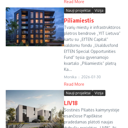
Read More
Nauji projektai
Vizija
Piliamiestis
Tvarių miestų ir infrastruktūros
plėtros bendrovė „YIT Lietuva“
kartu su „EfTEN Capital“
valdomu fondu „Usaldusfond
EfTEN Special Opportunities
Fund“ tęsia gyvenamojo
kvartalo „Piliamiestis“ plėtrą
Ka...
Monika
2026-07-30
Read More
Nauji projektai
Vizija
LIV18
Sostinės Pilaitės kaimynystėje
esančiose Papiškėse
pradedamas plėtoti naujas
dvibučių projektas „LIV18“. Iki