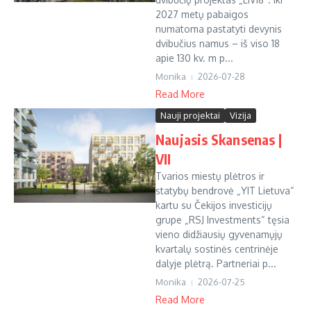
2027 metų pabaigos
numatoma pastatyti devynis
dvibučius namus – iš viso 18
apie 130 kv. m p...
Monika
2026-07-28
Read More
Nauji projektai
Vizija
Naujasis Skansenas |
VII
Tvarios miestų plėtros ir
statybų bendrovė „YIT Lietuva“
kartu su Čekijos investicijų
grupe „RSJ Investments“ tęsia
vieno didžiausių gyvenamųjų
kvartalų sostinės centrinėje
dalyje plėtrą. Partneriai p...
Monika
2026-07-25
Read More