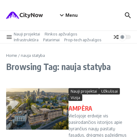
Skip to content
Menu
Nauji projektai
Rinkos apžvalgos
Infrastruktūra
Patarimai
Prop-tech apžvalgos
Home
/
nauja statyba
Browsing Tag: nauja statyba
Nauji projektai
Užkulisai
Vizija
AMPÈRA
Viešojoje erdvėje vis
pasirodančios istorijos apie
byrančius naujų pastatų
fasadus, drėgmės pažeidimus