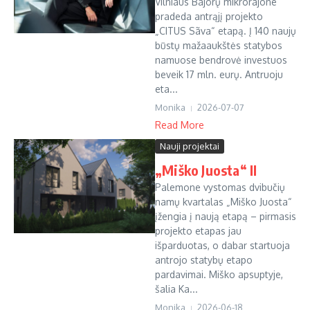
Vilniaus Bajorų mikrorajone
pradeda antrąjį projekto
„CITUS Sãva“ etapą. Į 140 naujų
būstų mažaaukštės statybos
namuose bendrovė investuos
beveik 17 mln. eurų. Antruoju
eta...
Monika
2026-07-07
Read More
Nauji projektai
„Miško Juosta“ II
Palemone vystomas dvibučių
namų kvartalas „Miško Juosta“
įžengia į naują etapą – pirmasis
projekto etapas jau
išparduotas, o dabar startuoja
antrojo statybų etapo
pardavimai. Miško apsuptyje,
šalia Ka...
Monika
2026-06-18