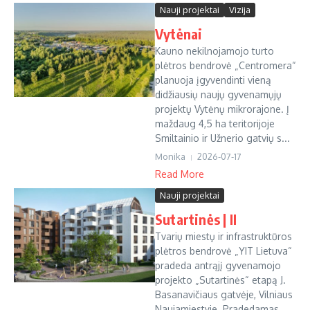
Nauji projektai
Vizija
Vytėnai
Kauno nekilnojamojo turto
plėtros bendrovė „Centromera“
planuoja įgyvendinti vieną
didžiausių naujų gyvenamųjų
projektų Vytėnų mikrorajone. Į
maždaug 4,5 ha teritorijoje
Smiltainio ir Užnerio gatvių s...
Monika
2026-07-17
Read More
Nauji projektai
Sutartinės | II
Tvarių miestų ir infrastruktūros
plėtros bendrovė „YIT Lietuva“
pradeda antrąjį gyvenamojo
projekto „Sutartinės“ etapą J.
Basanavičiaus gatvėje, Vilniaus
Naujamiestyje. Pradedamas