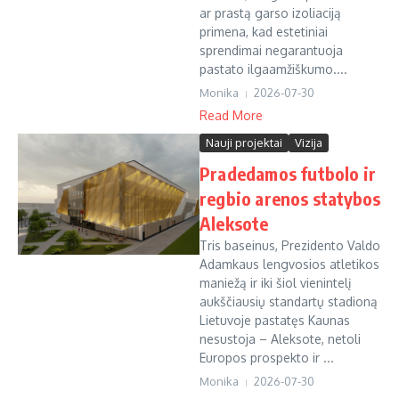
ar prastą garso izoliaciją
primena, kad estetiniai
sprendimai negarantuoja
pastato ilgaamžiškumo....
Monika
2026-07-30
Read More
Nauji projektai
Vizija
Pradedamos futbolo ir
regbio arenos statybos
Aleksote
Tris baseinus, Prezidento Valdo
Adamkaus lengvosios atletikos
maniežą ir iki šiol vienintelį
aukščiausių standartų stadioną
Lietuvoje pastatęs Kaunas
nesustoja – Aleksote, netoli
Europos prospekto ir ...
Monika
2026-07-30